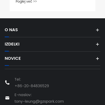
Poglej več >>
O NAS
IZDELKI
NOVICE
Tel:

+86-20-84836529
E-naslov:

tony-leung@gzspark.com