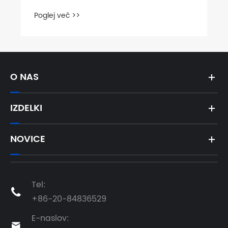
Poglej več >>
O NAS
IZDELKI
NOVICE
Tel:

+86-20-84836529
E-naslov:
