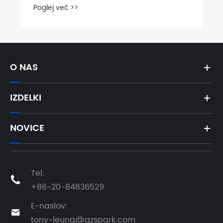
Poglej več >>
O NAS
IZDELKI
NOVICE
Tel:

+86-20-84836529
E-naslov:

tony-leung@gzspark.com