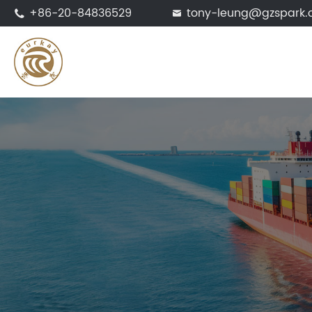
+86-20-84836529
tony-leung@gzspark

