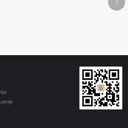

tja
ustrije