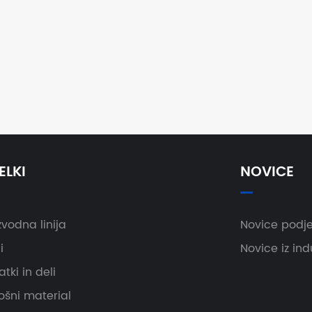
ELKI
NOVICE
zvodna linija
Novice podje
i
Novice iz ind
tki in deli
ošni material