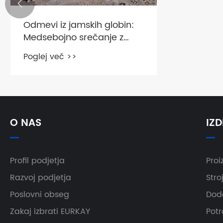

Odmevi iz jamskih globin:
Medsebojno srečanje z
naravo in člani ekipe
Poglej več >>
O NAS
IZD
Profil podjetja
Proi
Razvoj podjetja
Stroj
Poslovni obseg
Doda
Zakaj izbrati EURKAY
Potr