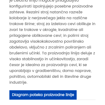
je celotno linijo mogoče prilagodljivo
konfigurirati izpolnjujejo posebne proizvodne
zahteve. Rezalni stroj natančno razreže
kolobarje iz nerjavečega jekla na različne
trakove širine; stroj za izdelavo cevi oblikuje in
zvari te trakove v okrogle, kvadratne ali
prilagojene oblikovane cevi; in polirni stroj
zagotavlja visokokakovostno površinsko
obdelavo, vključno z zrcalnim poliranjem ali
brušenimi učinki. Ta proizvodnja linija deluje z
visoko stabilnostjo in učinkovitostjo, zaradi
česar je idealna za proizvodnjo cevi, ki se
uporabljajo v gradbeništvu, doma naprave,
pohištvo, avtomobilski deli in številne druge
industrije.
Diagram poteka proizvodne linije