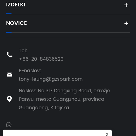
IZDELKI
NOVICE
Tel:

+86-20-84836529
E-naslov:

tony-leung@gzspark.com
Naslov: No.317 Dongxing Road, okrožje
Panyu, mesto Guangzhou, provinca

Guangdong, Kitajska
X