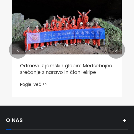


Odmevi iz jamskih globin: Medsebojno
srečanje z naravo in člani ekipe
Poglej več >>
O NAS